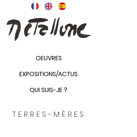
OEUVRES
EXPOSITIONS/ACTUS
QUI SUIS-JE ?
Les racines de l’adolescence.
TERRES-MÈRES
Terre
cuite
patinée.
40x30x22